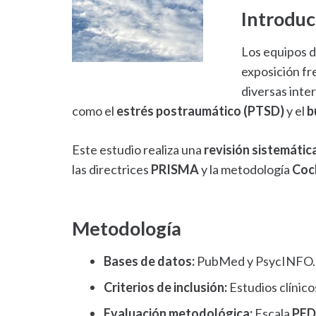
Introduc
Los equipos d
exposición fr
diversas inte
como el
estrés postraumático (PTSD)
y el
b
Este estudio realiza una
revisión sistemátic
las directrices
PRISMA
y la metodología
Coc
Metodología
Bases de datos:
PubMed y PsycINFO.
Criterios de inclusión:
Estudios clínic
Evaluación metodológica:
Escala
PED