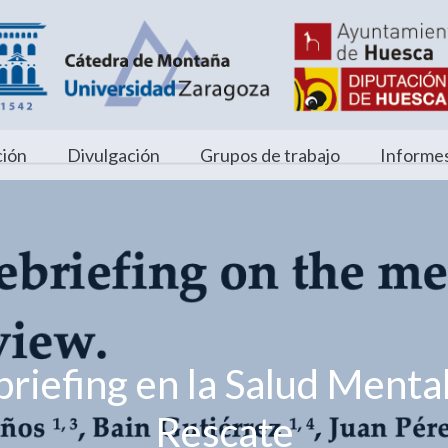
ión
Divulgación
Grupos de trabajo
Informes
briefing en la Salud Menta
Rescate