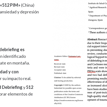
 «512 PIM»
(China)
ansiedad y depresión
 debriefing es
n identificado
cate en montaña.
idad y con
r su impacto real.
 Debriefing
y
512
porar elementos de