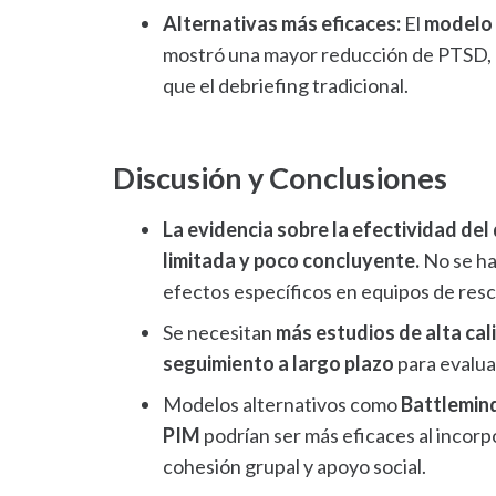
Alternativas más eficaces:
El
modelo
mostró una mayor reducción de PTSD, 
que el debriefing tradicional.
Discusión y Conclusiones
La evidencia sobre la efectividad del
limitada y poco concluyente.
No se ha
efectos específicos en equipos de res
Se necesitan
más estudios de alta cal
seguimiento a largo plazo
para evalua
Modelos alternativos como
Battlemind
PIM
podrían ser más eficaces al incor
cohesión grupal y apoyo social.