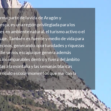
rma parte de la vida de Aragón y
ca, es una región privilegiada para los
s en ambiente natural, el turismo activo o el
isaje. También es fuente y medio de vida para
ecinos, generando oportunidades y riquezas
nadie se nos escapa que genera además
s incomparables dentro y fuera del ámbito
idas a la montaña y las semanas blancas
rrículo escolar momentos que marcan la