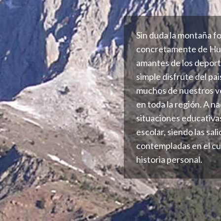
Sin duda la montaña fo
concretamente de Hues
amantes de los deporte
simple disfrute del pa
muchos de nuestros v
en toda la región. A 
situaciones educativa
escolar, siendo las sal
contempladas en el cu
historia personal.