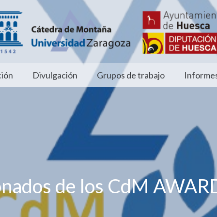
ión
Divulgación
Grupos de trabajo
Informes
onados de los CdM AWAR