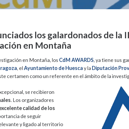
ados los galardonados de la II
gación en Montaña
vestigación en Montaña, los
CdM AWARDS
, ya tiene sus 
aragoza
, el
Ayuntamiento de Huesca
y la
Diputación Prov
este certamen como un referente en el ámbito de la invest
xcepcional, se recibieron
nales
. Los organizadores
excelente calidad de los
mportancia de seguir
levante y ligado al territorio